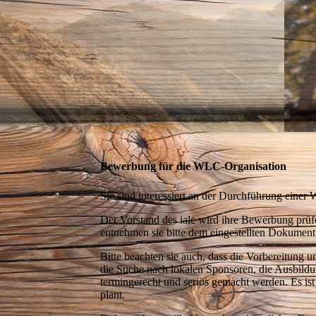
Bewerbung für die WLC-Organisation
Sie sind interessiert an der Durchführung einer
Der Vorstand des ialc wird ihre Bewerbung prüfe
entnehmen sie bitte dem eingestellten Dokument
Bitte beachten sie auch, dass die Vorbereitung u
die Suche nach lokalen Sponsoren, die Ausbild
termingerecht und seriös gemacht werden. Es ist 
plant.