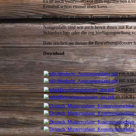
Es ist auch vorteilhaft, vor dem eigentlichen E
Ernstfall schon einmal üben kann.
Der ialc wird an diesem Testevent gerne als Be
Nötigenfalls sind wir auch bereit ihnen mit Rat 
Schiedsrichter oder die zur Verfügungstellung
Bitte reichen sie darum ihr Bewerbungsdossier fr
Download
pflichtenhefte_Austragungsland.pdf
(60.93K
pflichtenhefte_Austragungsland.pdf
(60.93K
inhaltBewerbungsdossier_deu.pdf
(9.15KB)
inhaltBewerbungsdossier_deu.pdf
(9.15KB)
Deutsch_Mustervorlage_Kostenvoranschla
Deutsch_Mustervorlage_Kostenvoranschla
Deutsch_Mustervorlage_Kostenvoranschla
Deutsch_Mustervorlage_Kostenvoranschla