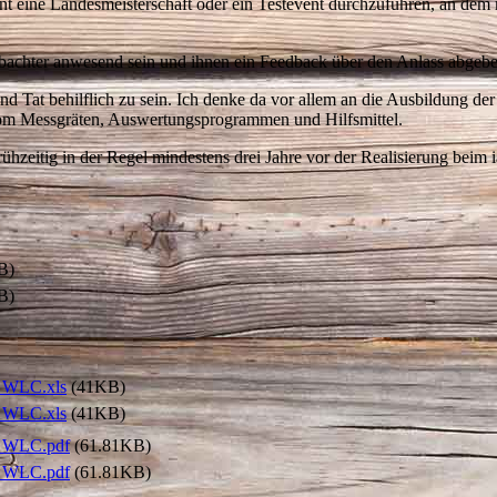
vent eine Landesmeisterschaft oder ein Testevent durchzuführen, an de
obachter anwesend sein und ihnen ein Feedback über den Anlass abgebe
und Tat behilflich zu sein. Ich denke da vor allem an die Ausbildung der
 vom Messgräten, Auswertungsprogrammen und Hilfsmittel.
ühzeitig in der Regel mindestens drei Jahre vor der Realisierung beim i
B)
B)
g_WLC.xls
(41KB)
g_WLC.xls
(41KB)
g_WLC.pdf
(61.81KB)
g_WLC.pdf
(61.81KB)