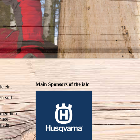
Main Sponsors of the ialc
c ein.
n soll
amentlich
muss
istig