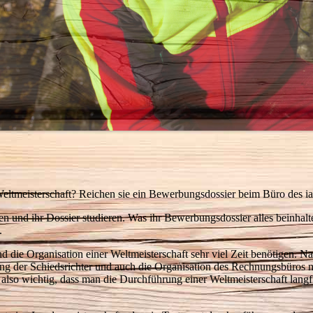
 Weltmeisterschaft? Reichen sie ein Bewerbungsdossier beim Büro des ial
n und ihr Dossier studieren. Was ihr Bewerbungsdossier alles beinhalte
.
nd die Organisation einer Weltmeisterschaft sehr viel Zeit benötigen. N
ung der Schiedsrichter und auch die Organisation des Rechnungsbüros 
also wichtig, dass man die Durchführung einer Weltmeisterschaft langfr