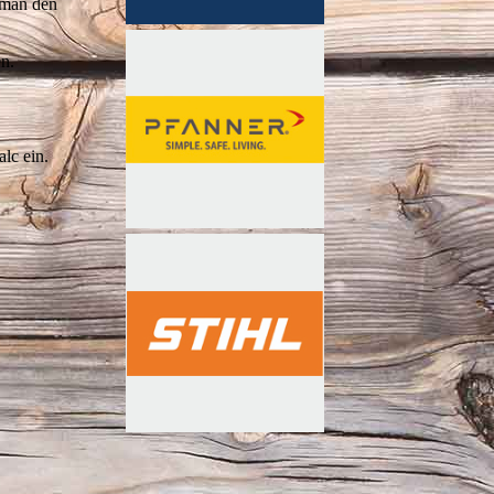
m man den
n.
alc ein.